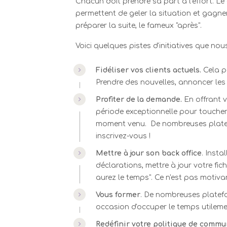
Chacun doit prendre sa part à l'effort. 
permettent de geler la situation et gagne
préparer la suite, le fameux "après".
Voici quelques pistes d'initiatives que no
Fidéliser vos clients actuels.
Cela p
Prendre des nouvelles, annoncer les
Profiter de la demande.
En offrant v
période exceptionnelle pour toucher
moment venu. De nombreuses plateform
inscrivez-vous !
Mettre à jour son back office
. Insta
déclarations, mettre à jour votre fic
aurez le temps". Ce n'est pas motiva
Vous former
. De nombreuses platefo
occasion d'occuper le temps utilemen
Redéfinir votre politique de commu