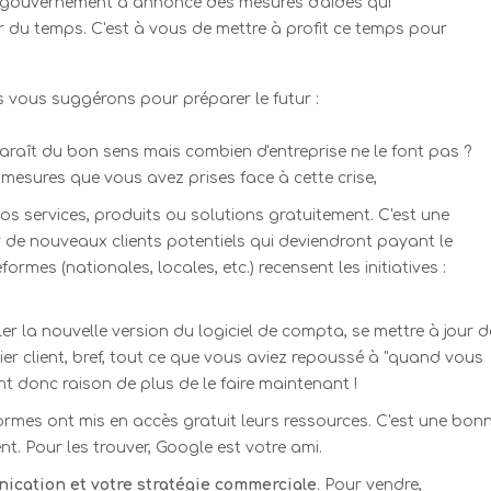
Le gouvernement a annoncé des mesures d'aides qui
r du temps. C'est à vous de mettre à profit ce temps pour
us vous suggérons pour préparer le futur :
araît du bon sens mais combien d'entreprise ne le font pas ?
 mesures que vous avez prises face à cette crise,
os services, produits ou solutions gratuitement. C'est une
 de nouveaux clients potentiels qui deviendront payant le
es (nationales, locales, etc.) recensent les initiatives :
ller la nouvelle version du logiciel de compta, se mettre à jour 
hier client, bref, tout ce que vous aviez repoussé à "quand vous
nt donc raison de plus de le faire maintenant !
rmes ont mis en accès gratuit leurs ressources. C'est une bon
t. Pour les trouver, Google est votre ami.
nication et votre stratégie commerciale
. Pour vendre,